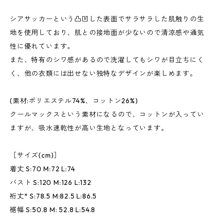
シアサッカーという凸凹した表面でサラサラした肌触りの生
地を使用しており、肌との接地面が少ないので清涼感や通気
性に優れています。
また、特有のシワ感があるので洗濯してもシワが目立ちにく
く、他の衣類には出せない独特なデザインが楽しめます。
(素材:ポリエステル74%、コットン26%)
クールマックスという素材になるので、コットンが入ってい
ますが、吸水速乾性が高い生地となっています。
［サイズ(cm)］
着丈 S:70 M:72 L:74
バスト S:120 M:126 L:132
裄丈* S:78.5 M:82.5 L:86.5
裾幅 S:50.8 M: 52.8 L:54.8