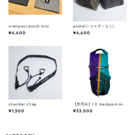
crampons pouch mini
poche(ショルダーなし)
¥4,400
¥4,400
shoulder strap
【即売品】I.D. backpack min
i X-pac purple/ファスナーm
¥1,500
¥33,000
ustard/spanishteal