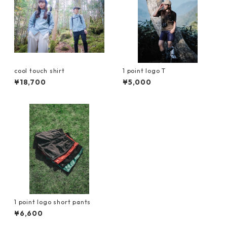
cool touch shirt
1 point logo T
¥18,700
¥5,000
1 point logo short pants
¥6,600