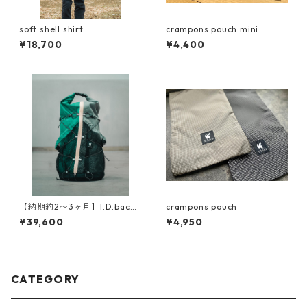
soft shell shirt
crampons pouch mini
¥18,700
¥4,400
【納期約2〜3ヶ月】I.D.backp
crampons pouch
ack
¥39,600
¥4,950
CATEGORY