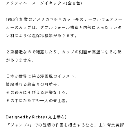
アクティベース ダイネックス(全８色)
1985年創業のアメリカコチネカット州のテーブルウェアメー
カーのカップは、ダブルウォール構造と内部に入ったウレタ
ン材により保温保冷機能があります。
２重構造なので結露したり、カップの側面が高温になる心配
がありません。
日本が世界に誇る漫画風のイラスト。
情緒溢れる蔵造りの町並み、
その後ろにそびえる荘厳な山々、
その中にたたずむ一人の登山者。
Designed by Rickey (丸山恭右)
『ジャンプ+』での読切の作画を担当するなど、主に背景美術