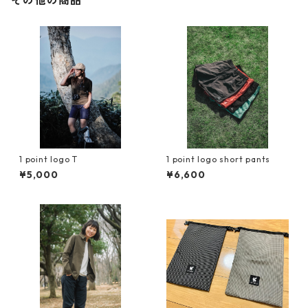
その他の商品
1 point logo T
1 point logo short pants
¥5,000
¥6,600